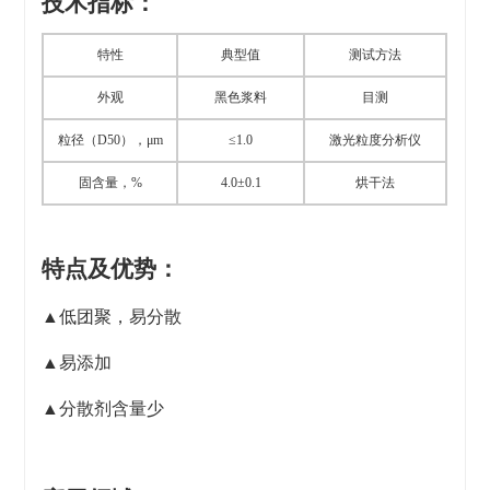
技术指标：
特性
典型值
测试方法
外观
黑色浆料
目测
粒径（D50），μm
≤1.0
激光粒度分析仪
固含量，%
4.0±0.1
烘干法
特点及优势：
▲低团聚，易分散
▲易添加
▲分散剂含量少